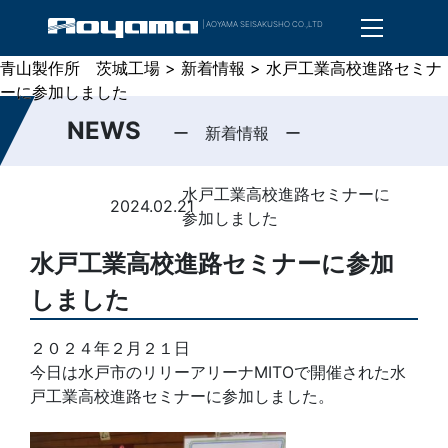
| AOYAMA SEISAKUSHO CO.,LTD
青山製作所 茨城工場
青山製作所 茨城工場
>
>
新着情報
新着情報
>
>
水戸工業高校進路セミナ
水戸工業高校進路セミナ
ーに参加しました
ーに参加しました
NEWS
ー 新着情報 ー
水戸工業高校進路セミナーに
2024.02.21
参加しました
水戸工業高校進路セミナーに参加
しました
２０２４年２月２１日
今日は水戸市のリリーアリーナMITOで開催された水
戸工業高校進路セミナーに参加しました。