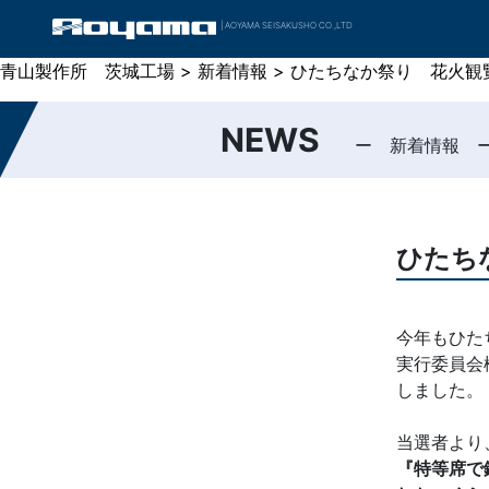
| AOYAMA SEISAKUSHO CO.,LTD
青山製作所 茨城工場
青山製作所 茨城工場
>
>
新着情報
新着情報
>
>
ひたちなか祭り 花火観
ひたちなか祭り 花火観
NEWS
ー 新着情報 
ひたち
今年もひた
実行委員会
しました。
当選者より
『特等席で